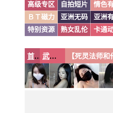
高级专区
自拍短片
情色
ＢＴ磁力
亚洲无码
亚洲
特别资源
熟女乱伦
卡通
首页
武侠古典