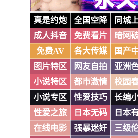
真是约炮
全国空降
同城
成人抖音
免费看片
暗网
免费AV
各大传媒
国产
图片特区
网友自拍
亚洲
小说特区
都市激情
校园
小说专区
性爱技巧
长编
性爱之旅
日本无码
日本
在线电影
强暴迷奸
三级